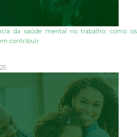
cia da saúde mental no trabalho: como os
m contribuir
025