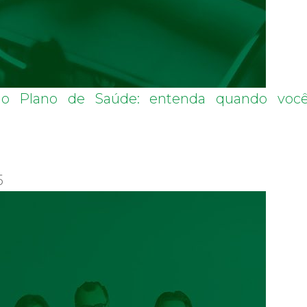
no Plano de Saúde: entenda quando voc
5