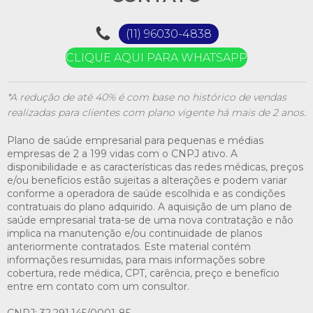
(11) 96030-4838
CLIQUE AQUI PARA WHATSAPP
*A redução de até 40% é com base no histórico de vendas
realizadas para clientes com plano vigente há mais de 2 anos.
Plano de saúde empresarial para pequenas e médias
empresas de 2 a 199 vidas com o CNPJ ativo. A
disponibilidade e as características das redes médicas, preços
e/ou benefícios estão sujeitas a alterações e podem variar
conforme a operadora de saúde escolhida e as condições
contratuais do plano adquirido. A aquisição de um plano de
saúde empresarial trata-se de uma nova contratação e não
implica na manutenção e/ou continuidade de planos
anteriormente contratados. Este material contém
informações resumidas, para mais informações sobre
cobertura, rede médica, CPT, carência, preço e benefício
entre em contato com um consultor.
CNPJ: 32.291.145/0001-85