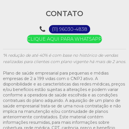
CONTATO
(11) 96030-4838
CLIQUE AQUI PARA WHATSAPP
*A redução de até 40% é com base no histórico de vendas
realizadas para clientes com plano vigente há mais de 2 anos.
Plano de saúde empresarial para pequenas e médias
empresas de 2 a 199 vidas com o CNPJ ativo. A
disponibilidade e as características das redes médicas, preços
e/ou benefícios estão sujeitas a alterações e podem variar
conforme a operadora de saúde escolhida e as condições
contratuais do plano adquirido. A aquisição de um plano de
saúde empresarial trata-se de uma nova contratação e não
implica na manutenção e/ou continuidade de planos
anteriormente contratados. Este material contém
informações resumidas, para mais informações sobre
cobertura, rede médica, CPT, carência, preço e benefício