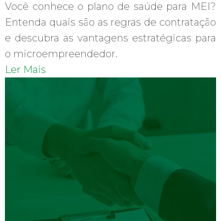
Você conhece o plano de saúde para MEI?
Entenda quais são as regras de contratação
e descubra as vantagens estratégicas para
o microempreendedor.
Ler Mais