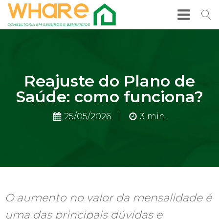
Reajuste do Plano de
Saúde: como funciona?
25/05/2026
|
3
min.
O aumento no valor da mensalidade é
uma das principais dúvidas e