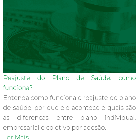
Reajuste do Plano de Saúde: como
funciona?
Entenda como funciona o reajuste do plano
de saúde, por que ele acontece e quais são
as diferenças entre plano individual,
empresarial e coletivo por adesão.
Ler Mais