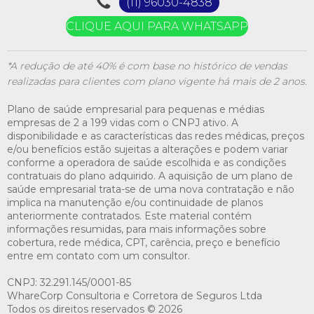
(11) 96030-4838
CLIQUE AQUI PARA WHATSAPP
*A redução de até 40% é com base no histórico de vendas
realizadas para clientes com plano vigente há mais de 2 anos.
Plano de saúde empresarial para pequenas e médias
empresas de 2 a 199 vidas com o CNPJ ativo. A
disponibilidade e as características das redes médicas, preços
e/ou benefícios estão sujeitas a alterações e podem variar
conforme a operadora de saúde escolhida e as condições
contratuais do plano adquirido. A aquisição de um plano de
saúde empresarial trata-se de uma nova contratação e não
implica na manutenção e/ou continuidade de planos
anteriormente contratados. Este material contém
informações resumidas, para mais informações sobre
cobertura, rede médica, CPT, carência, preço e benefício
entre em contato com um consultor.
CNPJ: 32.291.145/0001-85
WhareCorp Consultoria e Corretora de Seguros Ltda
Todos os direitos reservados © 2026