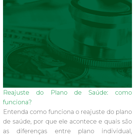
Reajuste do Plano de Saúde: como
funciona?
Entenda como funciona o reajuste do plano
de saúde, por que ele acontece e quais são
as diferenças entre plano individual,